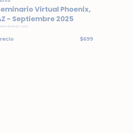
urso
eminario Virtual Phoenix,
AZ - Septiembre 2025
ceso durante
1
año
recio
$699