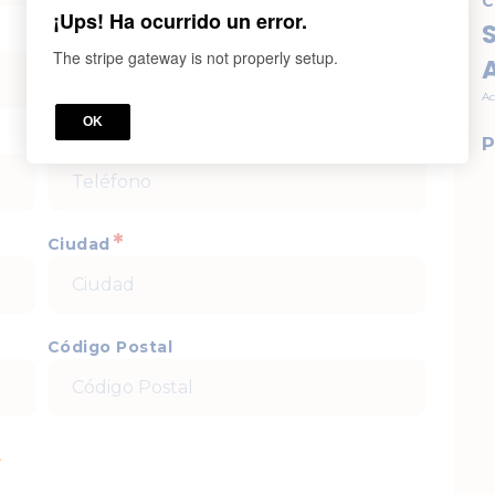
C
¡Ups! Ha ocurrido un error.
S
Ptin
The stripe gateway is not properly setup.
Ac
OK
*
Teléfono
P
*
Ciudad
Código Postal
.