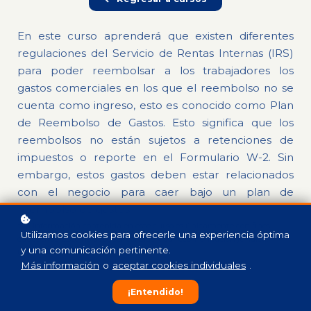
En este curso aprenderá que existen diferentes
regulaciones del Servicio de Rentas Internas (IRS)
para poder reembolsar a los trabajadores los
gastos comerciales en los que el reembolso no se
cuenta como ingreso, esto es conocido como Plan
de Reembolso de Gastos. Esto significa que los
reembolsos no están sujetos a retenciones de
impuestos o reporte en el Formulario W-2. Sin
embargo, estos gastos deben estar relacionados
con el negocio para caer bajo un plan de
reembolso de gastos.
*La información contenida en este curso es únicamente con fines
Utilizamos cookies para ofrecerle una experiencia óptima
educativos. Esta no debe ser considerada recomendación jurídica,
y una comunicación pertinente.
tributaria o financiera.
Más información
o
aceptar cookies individuales
.
¡Entendido!