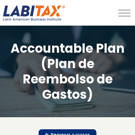
LabitaxVIP
Diamond
LabiPRO
Más
Accountable Plan
Regístrate
Ingresar
(Plan de
Reembolso de
Gastos)
Regresar a cursos