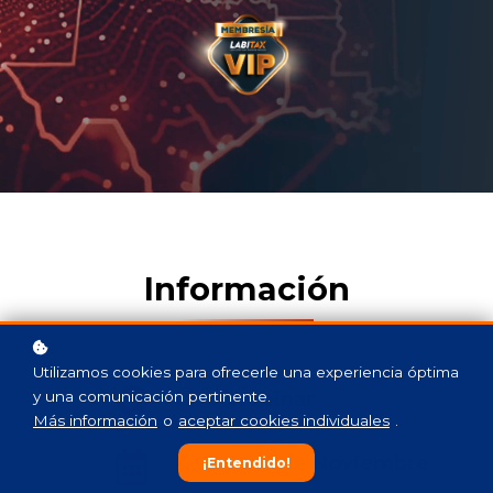
Información
Utilizamos cookies para ofrecerle una experiencia óptima
y una comunicación pertinente.
Live Webinar
Más información
o
aceptar cookies individuales
.
4, 5, 6 y 7 de Noviembre
¡Entendido!