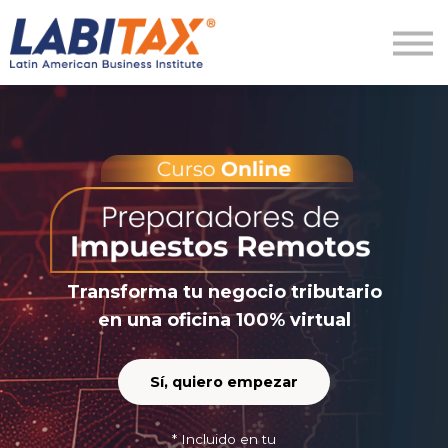
LabitaxVIP
Diamond
LabiPRO
Más
Regístrate
Ingresar
Transforma tu negocio tributario
en una oficina 100% virtual
Sí, quiero empezar
* Incluido en tu