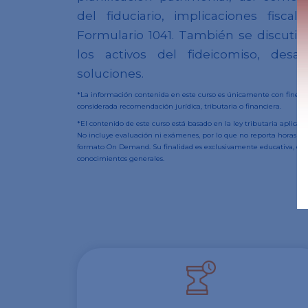
del fiduciario, implicaciones fisca
Formulario 1041. También se discutirá
los activos del fideicomiso, des
soluciones.
*La información contenida en este curso es únicamente con fines e
considerada recomendación jurídica, tributaria o financiera.
*El contenido de este curso está basado en la ley tributaria aplica
No incluye evaluación ni exámenes, por lo que no reporta horas de
formato On Demand. Su finalidad es exclusivamente educativa, ori
conocimientos generales.