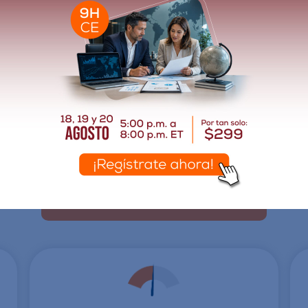
les y cómo llenar el
 la administración de
afíos comunes y sus
ducativos. Esta no debe ser
ble a la temporada de impuestos 2025.
 educación continua (CE) bajo el
entada a proporcionar información y
Inscribirse
$299