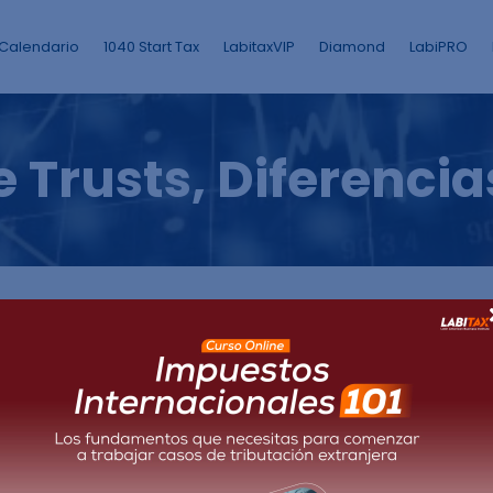
Calendario
1040 Start Tax
LabitaxVIP
Diamond
LabiPRO
e Trusts, Diferencia
omo la definición y
os diferentes tipos
eficios fiscales y de
las responsabilidades