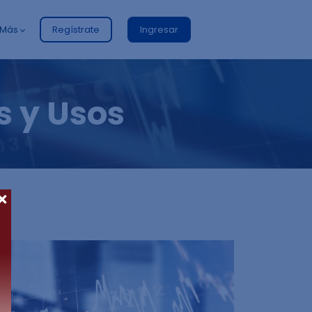
Más
Regístrate
Ingresar
s y Usos