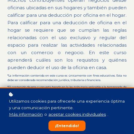
Muchos contribuyentes operan negocios desde
oficinas ubicadas en sus hogares y también pueden
calificar para una deducción por oficina en el hogar.
Para calificar para una deducción de oficina en el
hogar se requiere que se cumplan las reglas
relacionadas con el uso exclusivo y regular del
espacio para realizar las actividades relacionadas
con un comercio o negocio. En este curso
aprenderá cuáles son los requisitos y quiénes
pueden deducir el uso de la oficina en casa.
*La información contenida en este curso es únicamente con fines educativos. Esta no
debe ser considerada recomendación jurídica, tributaria o financiera.
*El contenido de este curso está basado en la ley tributaria aplicable a la temporada de
impuestos 2023. No incluye evaluaciones ni exámenes, por lo que no reporta horas de
educación continua (CE) bajo el formato On Demand. Su finalidad es exclusivamente
educativa, orientada a proporcionar información y conocimientos generales.
Utilizamos cookies para ofrecerle una experiencia óptima
y una comunicación pertinente.
Más información
o
aceptar cookies individuales
.
¡Entendido!