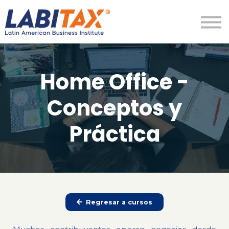
LabitaxVIP
Diamond
LabiPRO
Más
Home Office -
Regístrate
Ingresar
Conceptos y
Práctica
Regresar a cursos