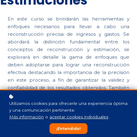
Estimaciones
En este curso se brindarán las herramientas y
enfoques necesarios para llevar a cabo una
reconstrucción precisa de ingresos y gastos. Se
abordará la distinción fundamental entre los
conceptos de reconstrucción y estimación, se
explorará en detalle la gama de enfoques que
deben adoptarse para lograr una reconstrucción
efectiva destacando la importancia de la precisión
en este proceso, a fin de garantizar la validez y
confiabilidad de los resultados obtenidos. También
se examinarán los tipos de gastos que son
susceptibles de estimación y aquellos que, debido a
Utilizamos cookies para ofrecerle una experiencia óptima
restricciones legales, no pueden ser estimados. Esto
y una comunicación pertinente.
Más información
o
aceptar cookies individuales
.
proporcionará a los participantes una comprensión
clara de los límites y posibilidades dentro del ámbito
¡Entendido!
de la estimación de gastos.