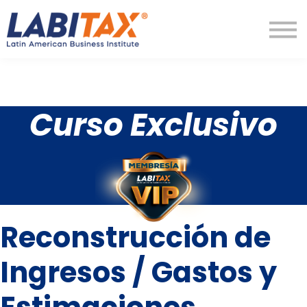
LabitaxVIP
Diamond
LabiPRO
Más
Regístrate
Curso Exclusivo
Ingresar
Reconstrucción de
Ingresos / Gastos y