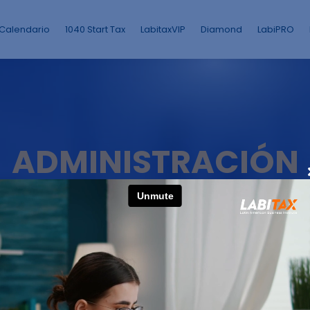
Calendario
1040 Start Tax
LabitaxVIP
Diamond
LabiPRO
ADMINISTRACIÓN