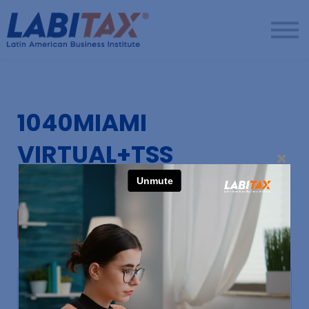
LabitaxVIP
Diamond
LabiPRO
Más
Regístrate
1040MIAMI
Ingresar
VIRTUAL+TSS
Inscribirse
$1,099
$1,398.99
El propietario de la escuela está preparando
cuidadosamente sus cursos.