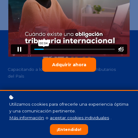
Adquirir ahora
Capacitando a los Mejores Profesionales Tributarios
del País
Contacto
Utilizamos cookies para ofrecerle una experiencia óptima
y una comunicación pertinente.
Más información
o
aceptar cookies individuales
.
(772)333-2423
7853 SW Ellipse Way, Stuart, FL 34997
¡Entendido!
info@labitax.com