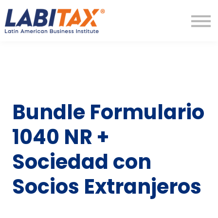
LabitaxVIP
Diamond
LabiPRO
Más
Regístrate
Ingresar
Bundle Formulario
1040 NR +
Sociedad con
Socios Extranjeros