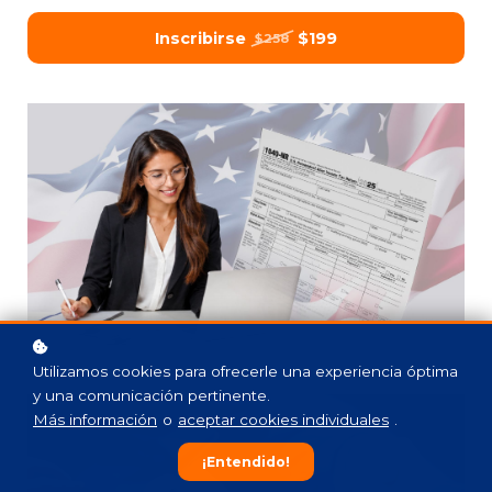
Inscribirse
$199
$258
Utilizamos cookies para ofrecerle una experiencia óptima
y una comunicación pertinente.
Más información
o
aceptar cookies individuales
.
¡Entendido!