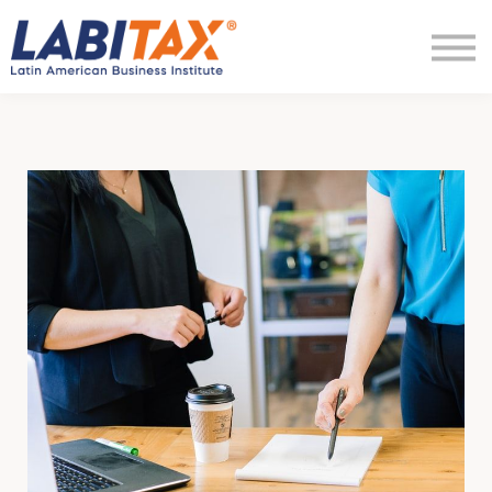
LabitaxVIP
Diamond
LabiPRO
Más
Regístrate
Ingresar