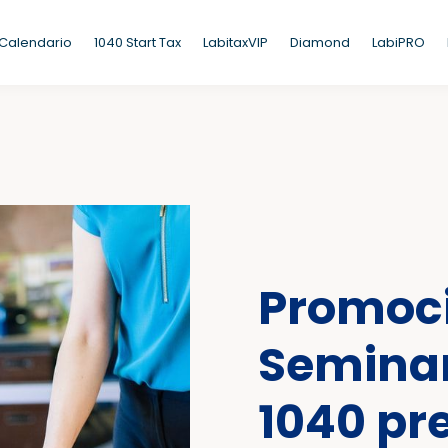
Calendario
1040 Start Tax
LabitaxVIP
Diamond
LabiPRO
Promoc
Seminar
1040 pr