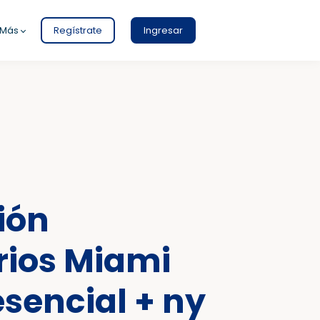
Más
Regístrate
Ingresar
ión
ios Miami
esencial + ny