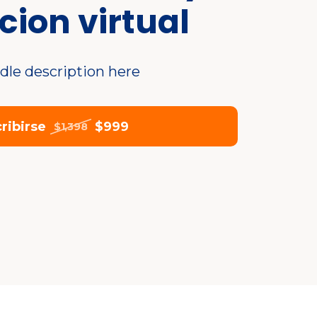
cion virtual
dle description here
cribirse
$999
$1,398