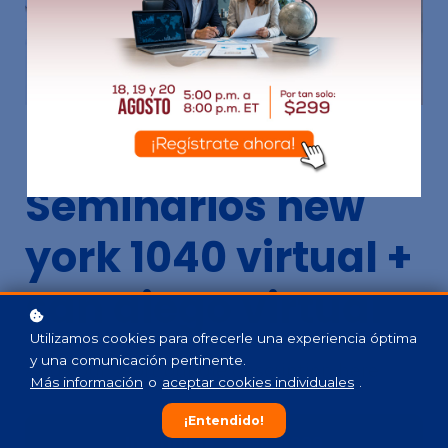
Promoción
Seminarios new
york 1040 virtual +
san diego virtual
Utilizamos cookies para ofrecerle una experiencia óptima
y una comunicación pertinente.
Add your short bundle description here
Más información
o
aceptar cookies individuales
.
¡Entendido!
Inscribirse
$999
$1,398