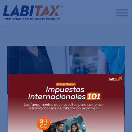
LabitaxVIP
Diamond
LabiPRO
Más
Regístrate
Ingresar