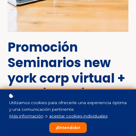
Promoción
Seminarios new
york corp virtual +
san diego virtual
Utilizamos cookies para ofrecerle una experiencia óptima
y una comunicación pertinente.
Add your short bundle description here
Más información
o
aceptar cookies individuales
.
¡Entendido!
Inscribirse
$999
$1,398