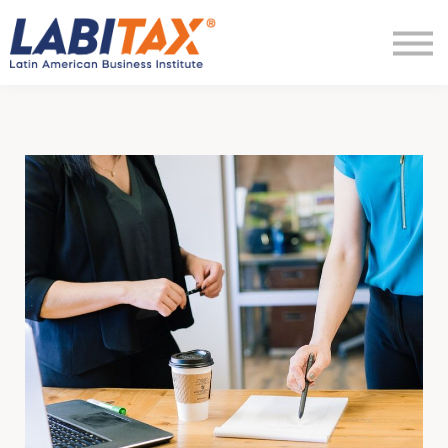
LabitaxVIP
Diamond
LabiPRO
Más
Regístrate
Ingresar