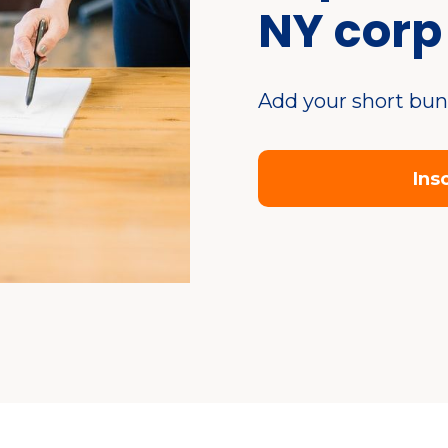
NY corp
Add your short bun
Ins