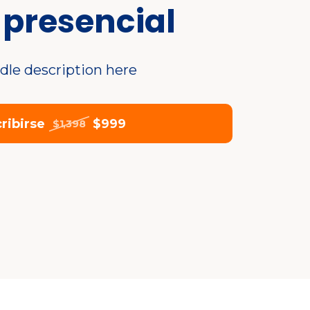
 presencial
dle description here
cribirse
$999
$1,398