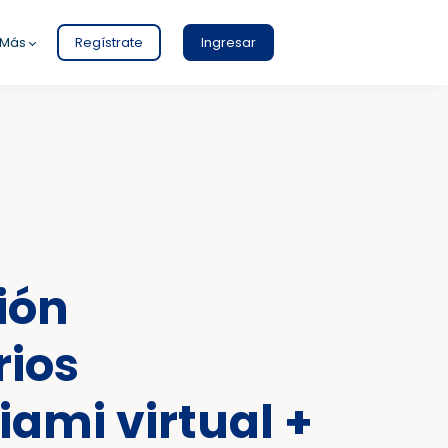
Más
Regístrate
Ingresar
ión
ios
ami virtual +