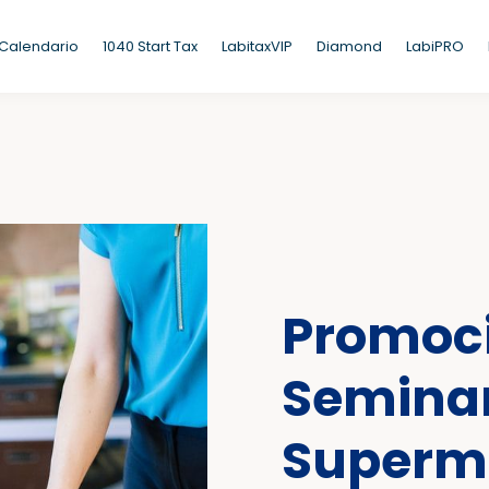
Calendario
1040 Start Tax
LabitaxVIP
Diamond
LabiPRO
Promoc
Seminar
Supermi