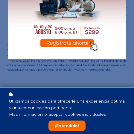
la declaración de impuestos, junto con los anexos
correspondientes. Los profesionales de impuestos
también aprenden cómo rastrear la base de los
socios y el impacto de las distribuciones de la
sociedad.
*La información contenida en este curso es únicamente con fines educativos. Esta no
debe ser considerada recomendación jurídica, tributaria o financiera.
*El contenido de este curso está basado en la ley tributaria aplicable a la temporada de
impuestos 2023. No incluye evaluaciones ni exámenes, por lo que no reporta horas de
educación continua (CE) bajo el formato On Demand. Su finalidad es exclusivamente
educativa, orientada a proporcionar información y conocimientos generales.
Utilizamos cookies para ofrecerle una experiencia óptima
y una comunicación pertinente.
Más información
o
aceptar cookies individuales
.
¡Entendido!