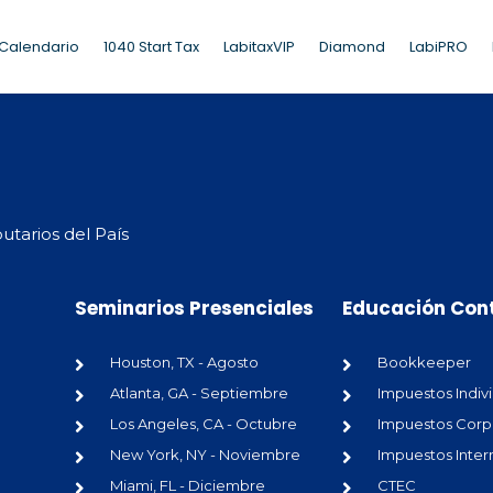
Calendario
1040 Start Tax
LabitaxVIP
Diamond
LabiPRO
utarios del País
Seminarios Presenciales
Educación Con
Houston, TX - Agosto
Bookkeeper
Atlanta, GA - Septiembre
Impuestos Indiv
Los Angeles, CA - Octubre
Impuestos Corp
New York, NY - Noviembre
Impuestos Inter
Miami, FL - Diciembre
CTEC