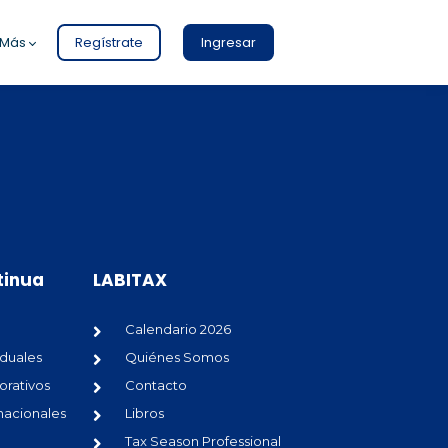
Más
Regístrate
Ingresar
tinua
LABITAX
Calendario 2026
iduales
Quiénes Somos
orativos
Contacto
nacionales
Libros
Tax Season Professional